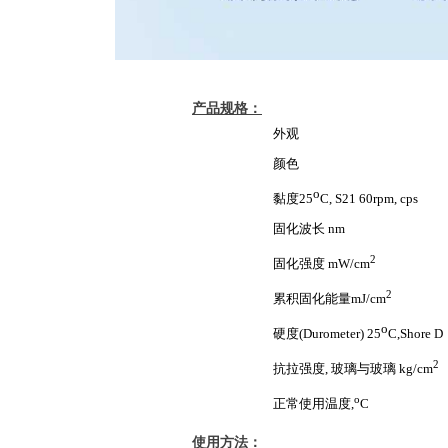
产品规格：
外观
颜色
o
黏度25
C, S21 60rpm, cps
固化波长 nm
2
固化强度 mW/cm
2
累积固化能量mJ/cm
o
硬度(Durometer)
25
C
,Shore D
2
抗拉强度, 玻璃与玻璃 kg/cm
o
正常使用温度,
C
使用方法：