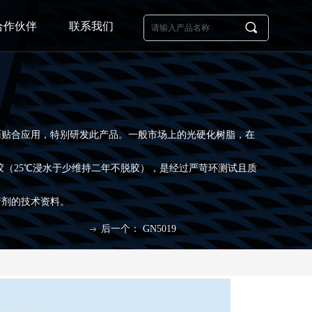
合作伙伴
联系我们
끠
璃立面贴合应用，特别研发此产品。一般市场上的光硬化树脂，在
脱胶（25℃浸水于少维持二年不脱胶），是经过严苛环测试且质
着剂的技术资料。
后一个：
GN5019
ꁹ