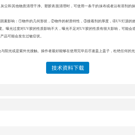
脂、灰尘和其他物质清理干净。塑胶表面清理时，可使用一条干的抹布或者沾有溶剂的
列因素影响：
①
物件的几何形状，
②
物件的材质特性，
③
接着剂的厚度，
④
UV
灯源的
度。曝光过度对
UV
胶的性质影响不大，曝光不足对
UV
胶的性质有很大影响，可能会
本产品可能会发生过敏症状。
免与阳光或是紫外光接触。操作者最好能够在使用完毕后尽速盖上盖子，杜绝任何的光