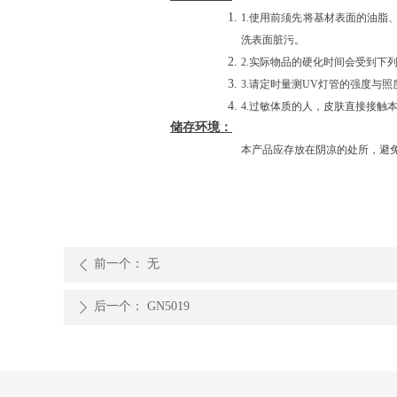
1.使用前须先将基材表面的油
洗表面脏污。
2.实际物品的硬化时间会受到下
3.请定时量测
UV
灯管的强度与照
4.过敏体质的人，皮肤直接接触
储存环境：
本产品应存放在阴凉的处所，避
前一个：
无
ꄴ
后一个：
GN5019
ꄲ