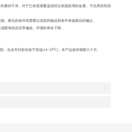
抹布擦拭干净。对于已有底漆覆盖或经过表面处理的金属，可先用溶剂清
效能。
硬化的条件则需要以实际的物品和条件来做最后的确认。
造成胶体的反应率偏低，环测的寿命下降。
o
照。在未开封前存放于室温
(14~34
C)
，本产品保存期限六个月。