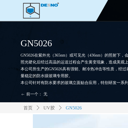
GN5026
GN5026在紫外光（365nm）或可见光（436nm）的
照光硬化后经过高温的运送过程会产生黄变现象，造成美观
本公司所生产的GN5026具有强韧、耐冷热冲击等性质，经
量稳定的防水级玻璃专用胶。
本公司针对有防水要求的玻璃立面贴合应用，特别研发一系
前一个：
无
ꂃ
首页
ꄲ
UV胶
ꄲ
GN5026