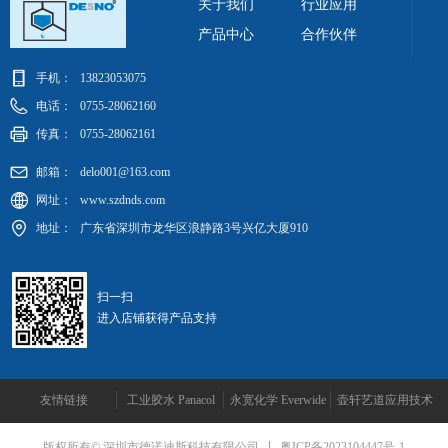
关于我们
行业应用
产品中心
合作伙伴
手机：
13823053075
电话：
0755-28062160
传真：
0755-28062161
邮箱：
delo001@163.com
网址：
www.szdnds.com
地址：
广东省深圳市龙华区浪静路3号兴亿大厦910
扫一扫
进入店铺获得产品支持
友情链接
工业胶水 Panacol
永宽化学 Everwide
壶轩艺道应用技术
粤ICP备2023104447号-1
版权所有© 深圳市德诺迪斯科技有限公司