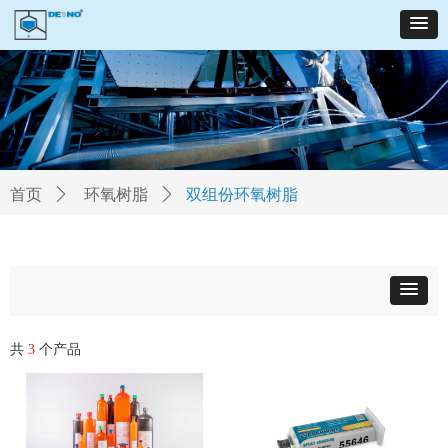
首页
ꄲ
环氧树脂
ꄲ
双组份环氧树脂
共
3
个产品